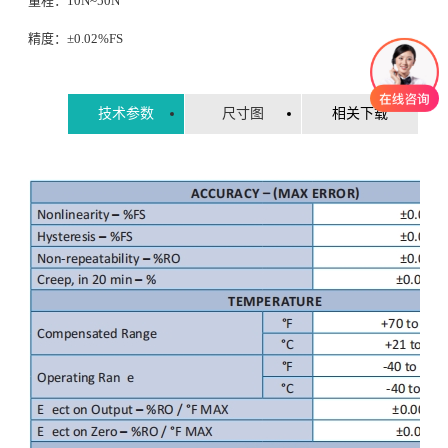
量程：10N~50N
应变计
精度：±0.02%FS
换挡力
技术参数
尺寸图
相关下载