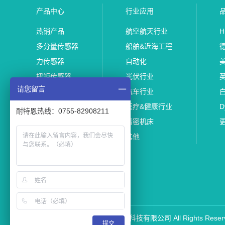
产品中心
行业应用
热销产品
航空航天行业
H
多分量传感器
船舶&近海工程
力传感器
自动化
美
扭矩传感器
光伏行业
请您留言
位移传感器
汽车行业
加速度传感器
医疗&健康行业
D
耐特恩热线：0755-82908211
仪器仪表
精密机床
测力平台
其他
专用传感器
其他传感器
Copyright © 2022 深圳耐特恩科技有限公司 All Rights Reser
提交