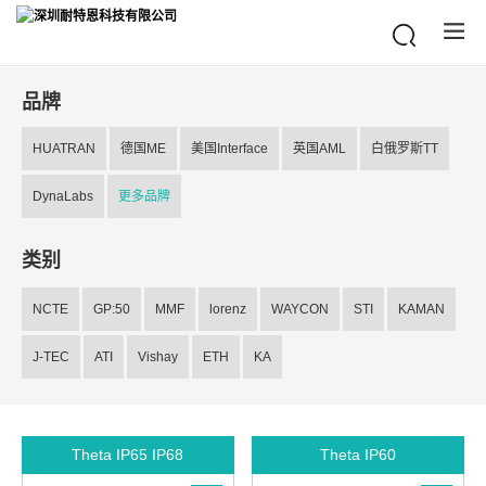
品牌
HUATRAN
德国ME
美国Interface
英国AML
白俄罗斯TT
DynaLabs
更多品牌
类别
NCTE
GP:50
MMF
lorenz
WAYCON
STI
KAMAN
J-TEC
ATI
Vishay
ETH
KA
Theta IP65 IP68
Theta IP60