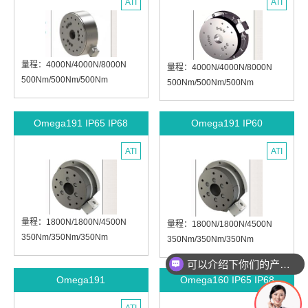
ATI
ATI
直径：155mm
直径：330mm
高度：61.1mm
高度：107mm
量程：4000N/4000N/8000N
量程：4000N/4000N/8000N
500Nm/500Nm/500Nm
500Nm/500Nm/500Nm
8000N/8000N/16000N
8000N/8000N/16000N
1000Nm/1000Nm/1000Nm
1000Nm/1000Nm/1000Nm
Omega191 IP65 IP68
Omega191 IP60
16000N/16000N/32000N
16000N/16000N/32000N
2000Nm/2000Nm/2000Nm
2000Nm/2000Nm/2000Nm
ATI
ATI
直径：295mm
直径：295mm
高度：94.9mm
高度：94.9mm
量程：1800N/1800N/4500N
量程：1800N/1800N/4500N
350Nm/350Nm/350Nm
350Nm/350Nm/350Nm
3600N/3600N/9000N
3600N/3600N/9000N
可以介绍下你们的产品么
700Nm/700Nm/700Nm
700Nm/700Nm/700Nm
Omega191
Omega160 IP65 IP68
7200N/7200N/18000N
7200N/7200N/18000N
1400Nm/1400Nm/1400Nm
1400Nm/1400Nm/1400Nm