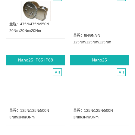
直径：157mm
高度：57.7mm
高度：55.9mm
量程：475N/475N/950N
20Nm/20Nm/20Nm
量程：9N/9N/9N
950N/950N/1900N
125Nm/125Nm/125Nm
40Nm/40Nm/40Nm
18N/18N/18N
1900N/1900N/3800N
250Nm/250Nm/250Nm
80Nm/80Nm/80Nm
Nano25 IP65 IP68
Nano25
36N/36N/56.4N
直径：92.7mm
500Nm/500Nm/500Nm
高度：38.7mm
ATI
ATI
直径：43mm
高度：11.5mm
量程：125N/125N/500N
量程：125N/125N/500N
3Nm/3Nm/3Nm
3Nm/3Nm/3Nm
250N/250N/1000N
250N/250N/1000N
6Nm/6Nm/3.4Nm
6Nm/6Nm/6Nm