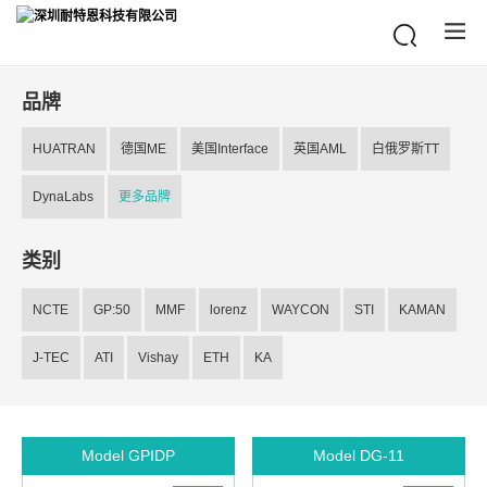
品牌
HUATRAN
德国ME
美国Interface
英国AML
白俄罗斯TT
DynaLabs
更多品牌
类别
NCTE
GP:50
MMF
lorenz
WAYCON
STI
KAMAN
J-TEC
ATI
Vishay
ETH
KA
Model GPIDP
Model DG-11