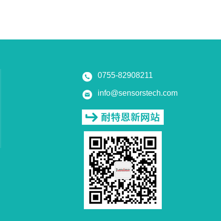
0755-82908211
info@sensorstech.com