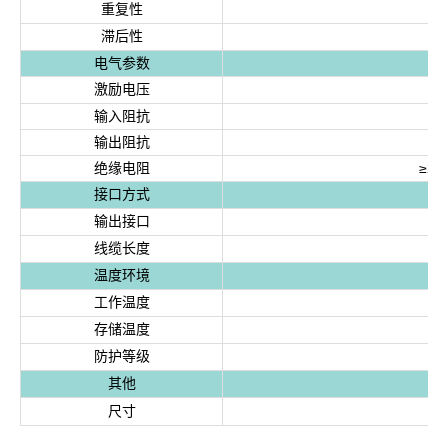
重复性
滞后性
电气参数
激励电压
输入阻抗
输出阻抗
绝缘电阻
≥20
接口方式
输出接口
线缆长度
温度环境
工作温度
-
存储温度
-
防护等级
其他
尺寸
具