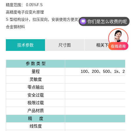
精度范围： 0.05%F.S
高精度电子应变片原理
S 型结构设计，拉压双向，安装使用方便灵活
你们是怎么收费的呢
合金钢材料
技术参数
尺寸图
相关下载
参 数 类 型
量程
100、200、500、1k、2k、
灵敏度
0.
零点输出
安全过载
极限过载
产品材质
精 度
线性度