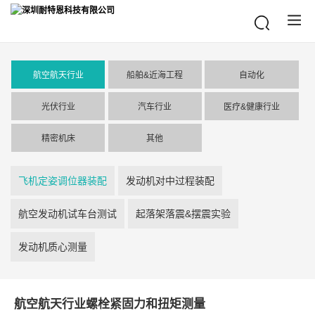
航空航天行业
船舶&近海工程
自动化
飞机定姿调位器装配
船舶螺旋桨推力与扭
机器人装配及测试
光伏行业
汽车行业
医疗&健康行业
发动机对中过程装配
矩测试
光伏硅片数控机床切
汽车路谱测试
高端医疗设备助力推
精密机床
其他
航空发动机试车台测
其他
割应用
汽车座椅试验机应用
行
磨床机床切削力测试
其他
飞机定姿调位器装配
发动机对中过程装配
试
汽车悬架KC 试验台
康复机器人关节应用
航空发动机试车台测试
起落架落震&摆震实验
起落架落震&摆震实
汽车制动卡钳夹紧力
其他
验
发动机质心测量
测试
发动机质心测量
汽车转向系统扭矩测
航空航天行业螺栓紧固力和扭矩测量
试