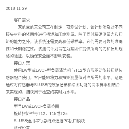
其他
2018-11-29
客户需求
一家航空航天公司正在制定一项测试计划，该计划涉及对不同
接头材料的紧固件进行扭矩和压缩测量。除了同时精确测量力和扭
矩的能力之外，该系统还需要高和低采样率。它们需要可靠的准确
性和长期稳定性。该测试计划旨在为紧固件提供所需的力和扭矩规
格的验证，以确保安全而不影响安装。
接口方案
使用LW型或LWCF型负载清洗机与T12型方形驱动旋转扭矩传
感器配合使用，客户能够将力和扭矩测量值对准所需的水平。这是
通过将传感器与SI-USB的数据记录和绘图功能的高采样率相结合
来实现的，捕获用于检查的实时力水平。
接口产品
型号LW或LWCF负载垫圈
旋转扭矩型号T12，T15或T25
SI-USB通用串行总线双通道PC接口模块
替代设置