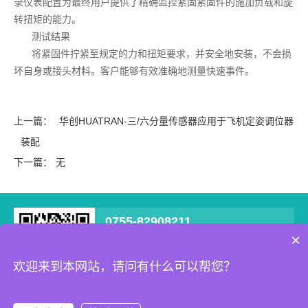
录仪表配置为最终用户提供了精确监控紧固紧固件的施加负载和旋
转扭矩的能力。
测试结果
将紧固件拧紧至规定的力和扭矩要求，并安全地安装，不会损
坏自身或接头材料。客户能够有效准确地测量快速事件。
上一篇：
华创HUATRAN-三/六分量传感器应用于飞机定姿调位器
装配
下一篇：
无
0755-82908211
×
深圳市宝安区西乡街道南昌社区新零售数字化
产业园B栋707
欢迎来到本网站，请问有什么可以帮您？
Copyright © 2022 深圳耐特恩科技有限公司 All Rights Reserved