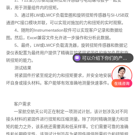
装，用于测量组件内的扭矩。
3、通过将LW或LWCF负载垫圈和旋转扭矩传感器与SI-USB双
通道PC接口模块并联，可以实现对施加的力和扭矩的实时观察。
4、随附的Instrumentation软件可以实现客户记录和数据绘
图。然后，Excel兼容文件允许进一步操作和分析此数据。
5、最终，LW或LWCF负载清洗器，旋转扭矩传感器和数据记
录仪表配置为最终用户提供了精确监控紧固紧固件的施加负载和旋
可以介绍下你们的产品么
转扭矩的能力。
测试结果
将紧固件拧紧至规定的力和扭矩要求，并安全地安装，不会损
坏自身或接头材料。客户能够有效准确地测量快速事件。
客户需求
一家航空航天公司正在制定一项测试计划，该计划涉及对不同
接头材料的紧固件进行扭矩和压缩测量。除了同时精确测量力和扭
矩的能力之外，该系统还需要高和低采样率。它们需要可靠的准确
性和长期稳定性。该测试计划旨在为紧固件提供所需的力和扭矩规